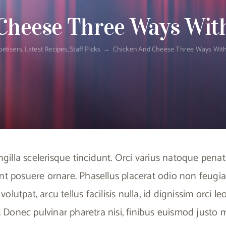
Cheese Three Ways With
etisers
Latest Recipes
Staff Picks
Chicken And Cheese Three Ways With
gilla scelerisque tincidunt. Orci varius natoque penat
nt posuere ornare. Phasellus placerat odio non feugiat
 volutpat, arcu tellus facilisis nulla, id dignissim orci 
mi. Donec pulvinar pharetra nisi, finibus euismod justo