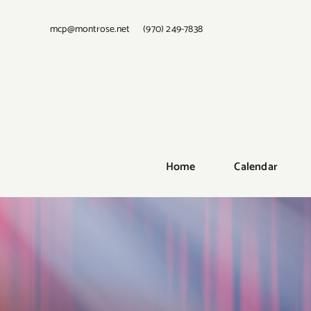
Skip
to
mcp@montrose.net
(970) 249-7838
content
Home
Calendar