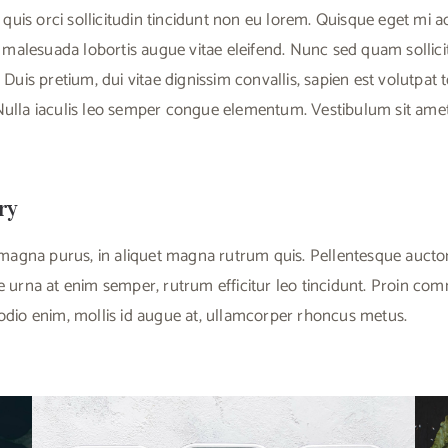
quis orci sollicitudin tincidunt non eu lorem. Quisque eget mi ac
malesuada lobortis augue vitae eleifend. Nunc sed quam sollici
s. Duis pretium, dui vitae dignissim convallis, sapien est volutpat 
 Nulla iaculis leo semper congue elementum. Vestibulum sit amet
ry
magna purus, in aliquet magna rutrum quis. Pellentesque auctor
que urna at enim semper, rutrum efficitur leo tincidunt. Proin c
m odio enim, mollis id augue at, ullamcorper rhoncus metus.