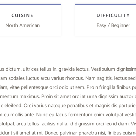
CUISINE
DIFFICULITY
North American
Easy / Beginner
rus dictum, ultrices tellus in, gravida lectus. Vestibulum dignis
lam sodales luctus arcu varius rhoncus. Nam sagittis, lectus se
iam, vitae pellentesque orci odio ut sem. Proin fringilla finibus 
dimentum maximus. Proin sit amet orci at urna dignissim auctor a
re eleifend. Orci varius natoque penatibus et magnis dis parturi
m eu mollis ante. Nunc eu lacus fermentum enim volutpat vestib
lutpat, arcu tellus facilisis nulla, id dignissim orci leo id diam. 
incidunt sit amet at mi. Donec pulvinar pharetra nisi, finibus euis