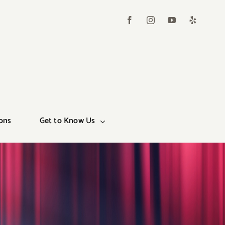
ons
Get to Know Us