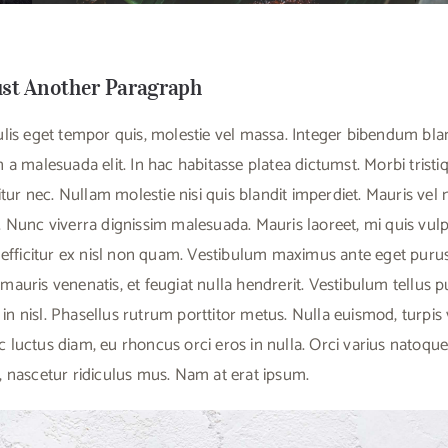
st Another Paragraph
ulis eget tempor quis, molestie vel massa. Integer bibendum blan
 a malesuada elit. In hac habitasse platea dictumst. Morbi tristi
citur nec. Nullam molestie nisi quis blandit imperdiet. Mauris vel n
. Nunc viverra dignissim malesuada. Mauris laoreet, mi quis vu
t efficitur ex nisl non quam. Vestibulum maximus ante eget pur
mauris venenatis, et feugiat nulla hendrerit. Vestibulum tellus
us in nisl. Phasellus rutrum porttitor metus. Nulla euismod, turpis
 luctus diam, eu rhoncus orci eros in nulla. Orci varius natoqu
, nascetur ridiculus mus. Nam at erat ipsum.