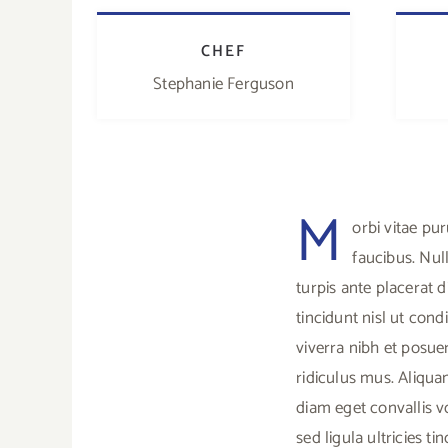
CHEF
Stephanie Ferguson
M
orbi vitae pu
faucibus. Nul
turpis ante placerat d
tincidunt nisl ut con
viverra nibh et posue
ridiculus mus. Aliqua
diam eget convallis vo
sed ligula ultricies t